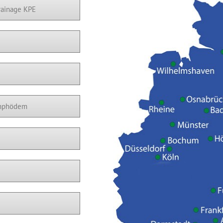
rainage KPE
ymphödem