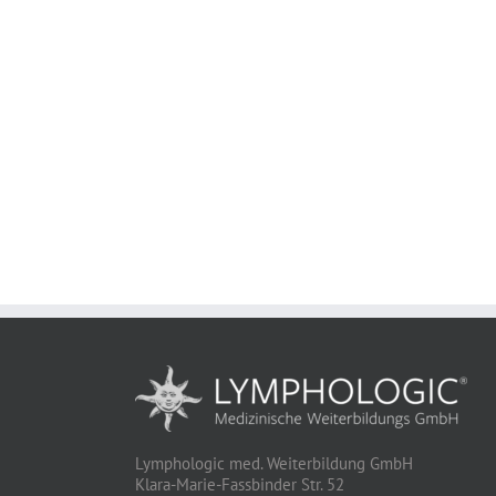
Lymphologic med. Weiterbildung GmbH
Klara-Marie-Fassbinder Str. 52