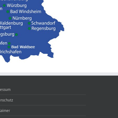
ressum
enschutz
laimer