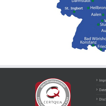
Imp
Dat
Disc