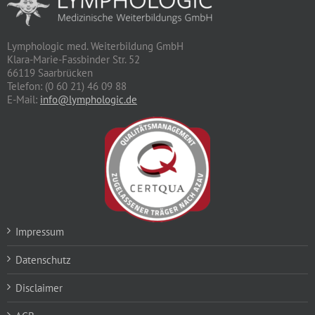
Lymphologic med. Weiterbildung GmbH
Klara-Marie-Fassbinder Str. 52
66119 Saarbrücken
Telefon: (0 60 21) 46 09 88
E-Mail:
info@lymphologic.de
Impressum
Datenschutz
Disclaimer