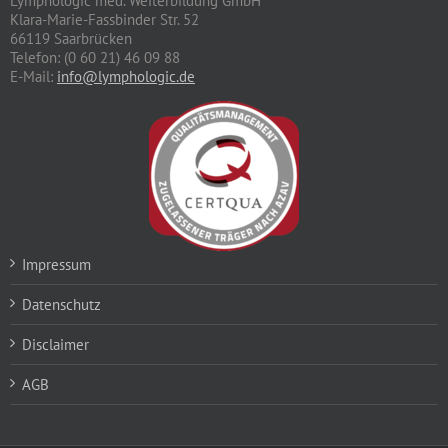
Lymphologic med. Weiterbildung GmbH
Klara-Marie-Fassbinder Str. 52
66119 Saarbrücken
Telefon: (0 60 21) 46 09 88
E-Mail:
info@lymphologic.de
Impressum
Datenschutz
Disclaimer
AGB